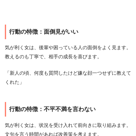
行動の特徴：面倒見がいい
気が利く女は、後輩や困っている人の面倒をよく見ます。
教えるのも丁寧で、相手の成長を喜びます。
「新人の頃、何度も質問したけど嫌な顔一つせずに教えて
くれた」
行動の特徴：不平不満を言わない
気が利く女は、状況を受け入れて前向きに取り組みます。
文句を言う時間があれば改善策を考えます。