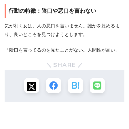
行動の特徴：陰口や悪口を言わない
気が利く女は、人の悪口を言いません。誰かを貶めるよ
り、良いところを見つけようとします。
「陰口を言ってるのを見たことがない。人間性が高い」
SHARE