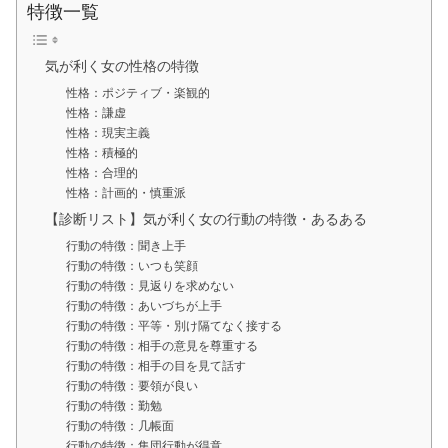
特徴一覧
気が利く女の性格の特徴
性格：ポジティブ・楽観的
性格：謙虚
性格：現実主義
性格：積極的
性格：合理的
性格：計画的・慎重派
【診断リスト】気が利く女の行動の特徴・あるある
行動の特徴：聞き上手
行動の特徴：いつも笑顔
行動の特徴：見返りを求めない
行動の特徴：あいづちが上手
行動の特徴：平等・別け隔てなく接する
行動の特徴：相手の意見を尊重する
行動の特徴：相手の目を見て話す
行動の特徴：要領が良い
行動の特徴：勤勉
行動の特徴：几帳面
行動の特徴：集団行動が得意