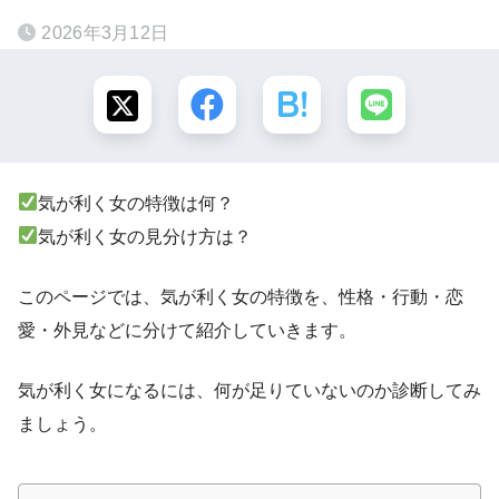
2026年3月12日
気が利く女の特徴は何？
気が利く女の見分け方は？
このページでは、気が利く女の特徴を、性格・行動・恋
愛・外見などに分けて紹介していきます。
気が利く女になるには、何が足りていないのか診断してみ
ましょう。