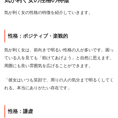
気が利く女の性格の特徴
気が利く女の性格の特徴を紹介していきます。
性格：ポジティブ・楽観的
気が利く女は、前向きで明るい性格の人が多いです。困っ
ている人を見ても「助けてあげよう」と自然に思えます。
周囲にも良い雰囲気を広げることができます。
「彼女はいつも笑顔で、周りの人の気分まで明るくしてく
れる。本当にありがたい存在です」
性格：謙虚