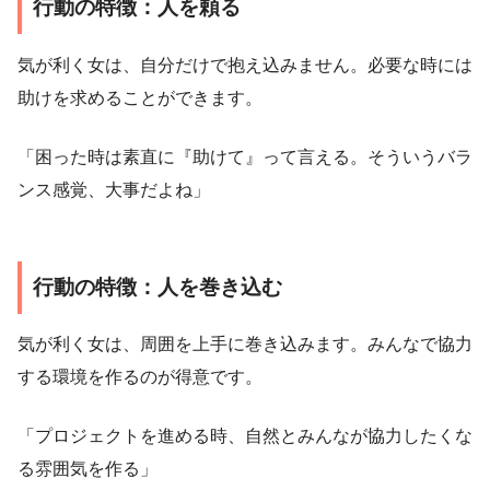
行動の特徴：人を頼る
気が利く女は、自分だけで抱え込みません。必要な時には
助けを求めることができます。
「困った時は素直に『助けて』って言える。そういうバラ
ンス感覚、大事だよね」
行動の特徴：人を巻き込む
気が利く女は、周囲を上手に巻き込みます。みんなで協力
する環境を作るのが得意です。
「プロジェクトを進める時、自然とみんなが協力したくな
る雰囲気を作る」