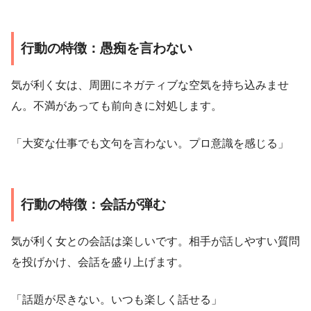
行動の特徴：愚痴を言わない
気が利く女は、周囲にネガティブな空気を持ち込みませ
ん。不満があっても前向きに対処します。
「大変な仕事でも文句を言わない。プロ意識を感じる」
行動の特徴：会話が弾む
気が利く女との会話は楽しいです。相手が話しやすい質問
を投げかけ、会話を盛り上げます。
「話題が尽きない。いつも楽しく話せる」