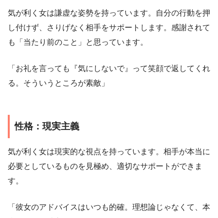
気が利く女は謙虚な姿勢を持っています。自分の行動を押
し付けず、さりげなく相手をサポートします。感謝されて
も「当たり前のこと」と思っています。
「お礼を言っても『気にしないで』って笑顔で返してくれ
る。そういうところが素敵」
性格：現実主義
気が利く女は現実的な視点を持っています。相手が本当に
必要としているものを見極め、適切なサポートができま
す。
「彼女のアドバイスはいつも的確。理想論じゃなくて、本