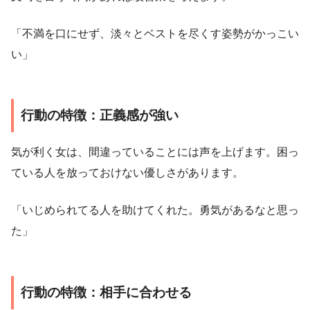
「不満を口にせず、淡々とベストを尽くす姿勢がかっこい
い」
行動の特徴：正義感が強い
気が利く女は、間違っていることには声を上げます。困っ
ている人を放っておけない優しさがあります。
「いじめられてる人を助けてくれた。勇気があるなと思っ
た」
行動の特徴：相手に合わせる