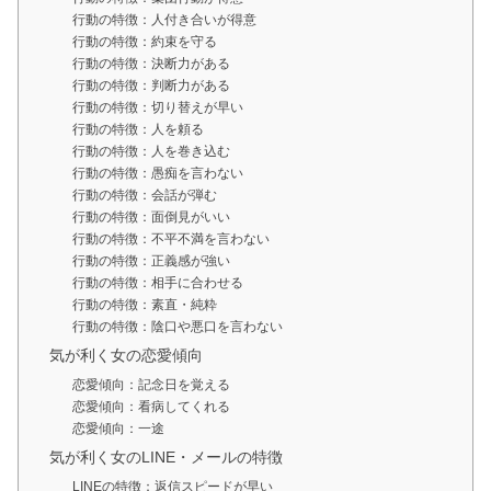
行動の特徴：人付き合いが得意
行動の特徴：約束を守る
行動の特徴：決断力がある
行動の特徴：判断力がある
行動の特徴：切り替えが早い
行動の特徴：人を頼る
行動の特徴：人を巻き込む
行動の特徴：愚痴を言わない
行動の特徴：会話が弾む
行動の特徴：面倒見がいい
行動の特徴：不平不満を言わない
行動の特徴：正義感が強い
行動の特徴：相手に合わせる
行動の特徴：素直・純粋
行動の特徴：陰口や悪口を言わない
気が利く女の恋愛傾向
恋愛傾向：記念日を覚える
恋愛傾向：看病してくれる
恋愛傾向：一途
気が利く女のLINE・メールの特徴
LINEの特徴：返信スピードが早い