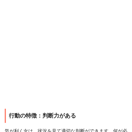
行動の特徴：判断力がある
気が利く女は、状況を見て適切な判断ができます。何が必