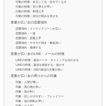
行動の特徴：自立してる・自分でこなす
行動の特徴：切り替えが早い
行動の特徴：料理上手
行動の特徴：自分の弱みを見せる
度量が広い女の恋愛傾向
恋愛傾向：ストライクゾーンが広い
恋愛傾向：一途
恋愛傾向：恋愛上手
恋愛傾向：ヤキモチ焼き・嫉妬深い
恋愛傾向：束縛する
度量が広い女のLINE・メールの特徴
LINEの特徴：返信ペース・タイミングを合わせる
LINEの特徴：返信を催促する・急かす
LINEの特徴：1回の返信の文量が多い
度量が広い女の周りからの印象
印象：人望が厚い
印象：居心地が良い
印象：気が利く
印象：話しかけやすい・フレンドリー
印象：頭の回転が早い
印象：お人好し