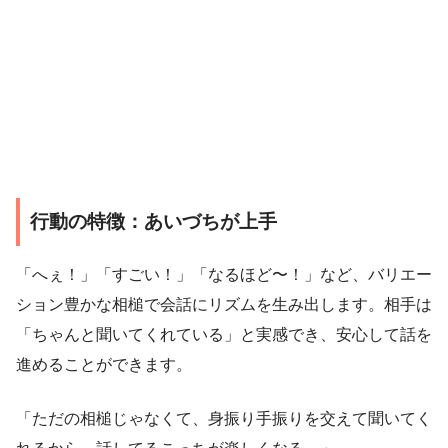
行動の特徴：あいづちが上手
「へぇ！」「すごい！」「なるほど〜！」など、バリエー
ション豊かな相槌で会話にリズムを生み出します。相手は
「ちゃんと聞いてくれている」と実感でき、安心して話を
進めることができます。
「ただの相槌じゃなくて、身振り手振りを交えて聞いてく