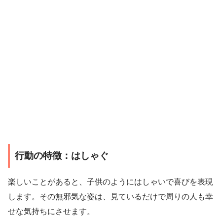
行動の特徴：はしゃぐ
楽しいことがあると、子供のようにはしゃいで喜びを表現
します。その無邪気な姿は、見ているだけで周りの人も幸
せな気持ちにさせます。