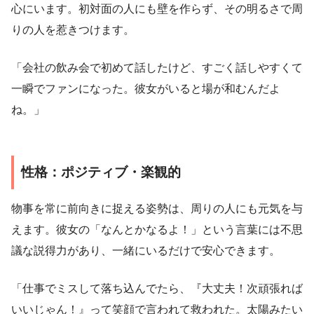
心にいます。初対面の人にも壁を作らず、その明るさで周
りの人を惹きつけます。
「会社の飲み会で初めて話したけど、すごく話しやすくて
一瞬でファンになった。彼女がいると場が和むんだよ
ね。」
性格：ポジティブ・楽観的
物事を常に前向きに捉える姿勢は、周りの人にも元気を与
えます。彼女の「なんとかなるよ！」という言葉には不思
議な説得力があり、一緒にいるだけで安心できます。
「仕事でミスして落ち込んでたら、『大丈夫！次頑張れば
いいじゃん！』って笑顔で言われて救われた。太陽みたい