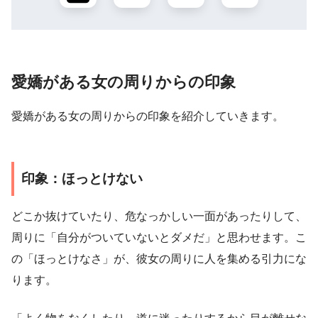
愛嬌がある女の周りからの印象
愛嬌がある女の周りからの印象を紹介していきます。
印象：ほっとけない
どこか抜けていたり、危なっかしい一面があったりして、
周りに「自分がついていないとダメだ」と思わせます。こ
の「ほっとけなさ」が、彼女の周りに人を集める引力にな
ります。