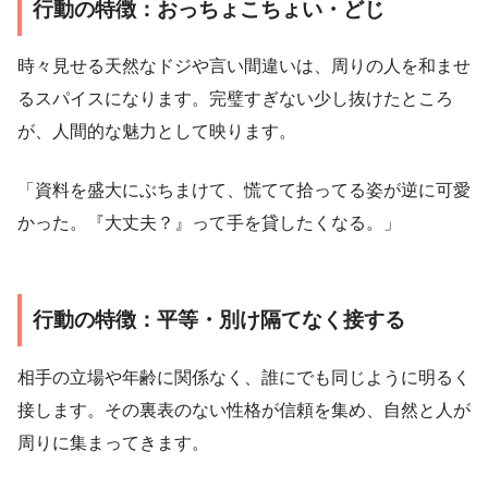
行動の特徴：おっちょこちょい・どじ
時々見せる天然なドジや言い間違いは、周りの人を和ませ
るスパイスになります。完璧すぎない少し抜けたところ
が、人間的な魅力として映ります。
「資料を盛大にぶちまけて、慌てて拾ってる姿が逆に可愛
かった。『大丈夫？』って手を貸したくなる。」
行動の特徴：平等・別け隔てなく接する
相手の立場や年齢に関係なく、誰にでも同じように明るく
接します。その裏表のない性格が信頼を集め、自然と人が
周りに集まってきます。