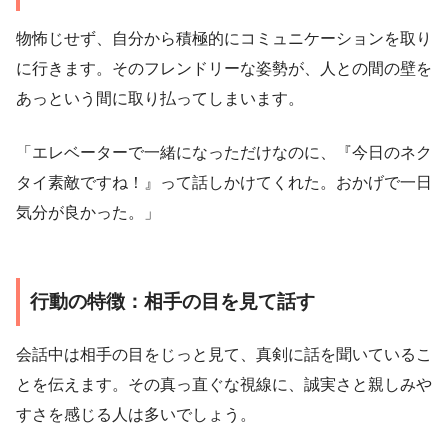
物怖じせず、自分から積極的にコミュニケーションを取り
に行きます。そのフレンドリーな姿勢が、人との間の壁を
あっという間に取り払ってしまいます。
「エレベーターで一緒になっただけなのに、『今日のネク
タイ素敵ですね！』って話しかけてくれた。おかげで一日
気分が良かった。」
行動の特徴：相手の目を見て話す
会話中は相手の目をじっと見て、真剣に話を聞いているこ
とを伝えます。その真っ直ぐな視線に、誠実さと親しみや
すさを感じる人は多いでしょう。