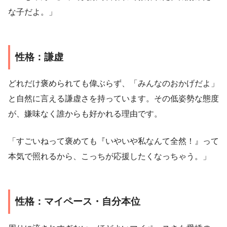
な子だよ。」
性格：謙虚
どれだけ褒められても偉ぶらず、「みんなのおかげだよ」
と自然に言える謙虚さを持っています。その低姿勢な態度
が、嫌味なく誰からも好かれる理由です。
「すごいねって褒めても『いやいや私なんて全然！』って
本気で照れるから、こっちが応援したくなっちゃう。」
性格：マイペース・自分本位