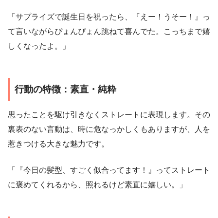
「サプライズで誕生日を祝ったら、『えー！うそー！』っ
て言いながらぴょんぴょん跳ねて喜んでた。こっちまで嬉
しくなったよ。」
行動の特徴：素直・純粋
思ったことを駆け引きなくストレートに表現します。その
裏表のない言動は、時に危なっかしくもありますが、人を
惹きつける大きな魅力です。
「『今日の髪型、すごく似合ってます！』ってストレート
に褒めてくれるから、照れるけど素直に嬉しい。」