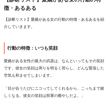
徴・あるある
【診断リスト】愛嬌がある女の行動の特徴・あるあるを紹
介していきます。
行動の特徴：いつも笑顔
愛嬌がある女性の最大の武器は、なんといってもその笑顔
です。彼女の笑顔は周りを明るく照らし、どんな緊張した
空気も和ませてしまいます。
「目が合うたびにニコってしてくれるから、こっちまで嬉
しくなる。彼女の笑顔は部署の癒やしだよ。」