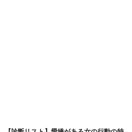
【診断リスト】愛嬌がある女の行動の特