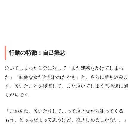
行動の特徴：自己嫌悪
泣いてしまった自分に対して「また迷惑をかけてしまっ
た」「面倒な女だと思われたかも」と、さらに落ち込みま
す。泣いたことを後悔して、また泣いてしまう悪循環に陥
りがちです。
「ごめんね、泣いたりして…って泣きながら謝ってくる。
もう、どっちだよって思うけど、抱きしめるしかない。」