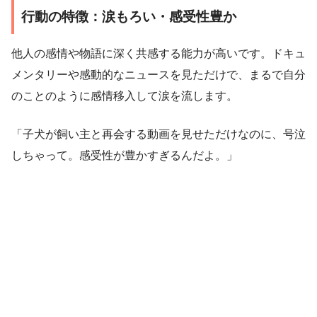
行動の特徴：涙もろい・感受性豊か
他人の感情や物語に深く共感する能力が高いです。ドキュ
メンタリーや感動的なニュースを見ただけで、まるで自分
のことのように感情移入して涙を流します。
「子犬が飼い主と再会する動画を見せただけなのに、号泣
しちゃって。感受性が豊かすぎるんだよ。」