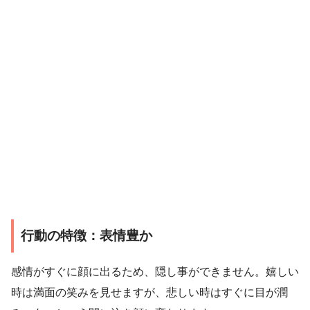
行動の特徴：表情豊か
感情がすぐに顔に出るため、隠し事ができません。嬉しい
時は満面の笑みを見せますが、悲しい時はすぐに目が潤