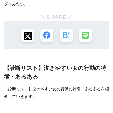
ダメみたい。」
SHARE
【診断リスト】泣きやすい女の行動の特
徴・あるある
【診断リスト】泣きやすい女の行動の特徴・あるあるを紹
介していきます。