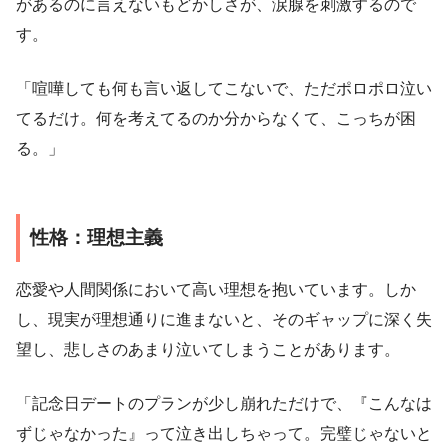
があるのに言えないもどかしさが、涙腺を刺激するので
す。
「喧嘩しても何も言い返してこないで、ただポロポロ泣い
てるだけ。何を考えてるのか分からなくて、こっちが困
る。」
性格：理想主義
恋愛や人間関係において高い理想を抱いています。しか
し、現実が理想通りに進まないと、そのギャップに深く失
望し、悲しさのあまり泣いてしまうことがあります。
「記念日デートのプランが少し崩れただけで、『こんなは
ずじゃなかった』って泣き出しちゃって。完璧じゃないと