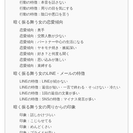
行動の特徴：本音を話さない
行動の特徴：周りの目を気にする
行動の特徴：陰口や悪口を言う
暗く振る舞う女の恋愛傾向
恋愛傾向：奥手
恋愛傾向：交際人数が少ない
恋愛傾向：パートナー中心の生活になる
恋愛傾向：ヤキモチ焼き・嫉妬深い
恋愛傾向：好き？と何度も聞く
恋愛傾向：思い込みが激しい
恋愛傾向：束縛する
暗く振る舞う女のLINE・メールの特徴
LINEの特徴：LINEが続かない
LINEの特徴：返信が短い・一言で終わる・そっけない・冷たい
LINEの特徴：1回の返信の文量が多い
LINEの特徴：SNSの特徴：マイナス発言が多い
暗く振る舞う女の周りからの印象
印象：話しかけづらい
印象：こじらせてる
印象：めんどくさい
印象：プライドが高い