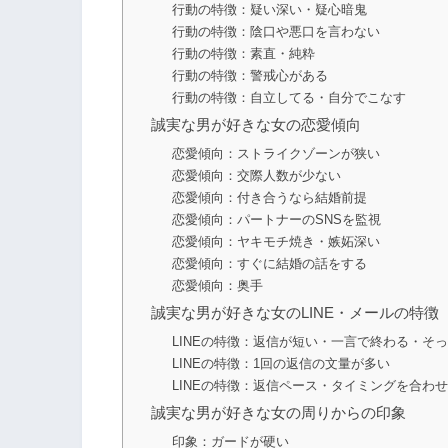
行動の特徴：疑い深い・疑心暗鬼
行動の特徴：陰口や悪口を言わない
行動の特徴：素直・純粋
行動の特徴：警戒心がある
行動の特徴：自立してる・自分でこなす
誠実な男が好きな女の恋愛傾向
恋愛傾向：ストライクゾーンが狭い
恋愛傾向：交際人数が少ない
恋愛傾向：付き合うなら結婚前提
恋愛傾向：パートナーのSNSを監視
恋愛傾向：ヤキモチ焼き・嫉妬深い
恋愛傾向：すぐに結婚の話をする
恋愛傾向：奥手
誠実な男が好きな女のLINE・メールの特徴
LINEの特徴：返信が短い・一言で終わる・そ
LINEの特徴：1回の返信の文量が多い
LINEの特徴：返信ペース・タイミングを合わ
誠実な男が好きな女の周りからの印象
印象：ガードが硬い