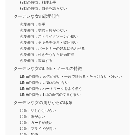
行動の特徴：料理上手
行動の特徴：自分を語らない
クーデレな女の恋愛傾向
恋愛傾向：奥手
恋愛傾向：交際人数が少ない
恋愛傾向：ストライクゾーンが狭い
恋愛傾向：ヤキモチ焼き・嫉妬深い
恋愛傾向：パートナーの好みに合わせる
恋愛傾向：付き合うなら結婚前提
恋愛傾向：束縛する
クーデレな女のLINE・メールの特徴
LINEの特徴：返信が短い・一言で終わる・そっけない・冷たい
LINEの特徴：LINEが続かない
LINEの特徴：ハートマークをよく使う
LINEの特徴：1回の返信の文量が多い
クーデレな女の周りからの印象
印象：話しかけづらい
印象：隙がない
印象：ガードが硬い
印象：プライドが高い
印象：知的