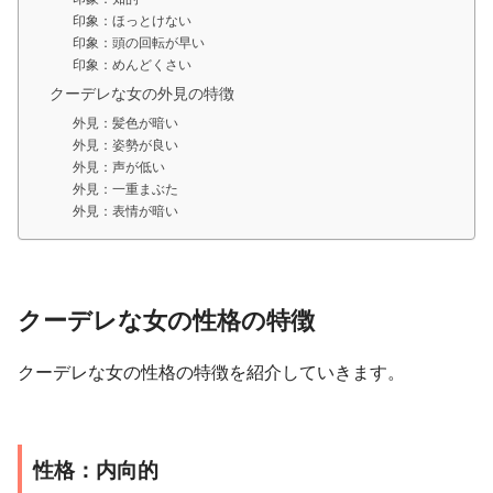
印象：ほっとけない
印象：頭の回転が早い
印象：めんどくさい
クーデレな女の外見の特徴
外見：髪色が暗い
外見：姿勢が良い
外見：声が低い
外見：一重まぶた
外見：表情が暗い
クーデレな女の性格の特徴
クーデレな女の性格の特徴を紹介していきます。
性格：内向的