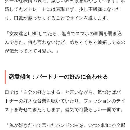
クールな表情の裏で、激しい独占欲を燃やしています。嫉
妬してもストレートには表現せず、少し不機嫌になった
り、口数が減ったりすることでサインを送ります。
「女友達とLINEしてたら、無言でスマホの画面を覗き込
んできた。何も言わないけど、めちゃくちゃ嫉妬してるの
が伝わってきて可愛い。」
恋愛傾向：パートナーの好みに合わせる
口では「自分の好きにする」と言いながら、気づけばパー
トナーの好きな音楽を聴いていたり、ファッションのテイ
ストを寄せてきたりします。健気で可愛らしい一面です。
「俺が好きだって言ったバンドの曲を、いつの間にか全部