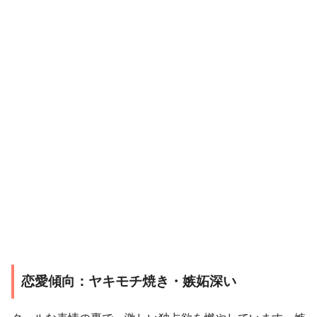
恋愛傾向：ヤキモチ焼き・嫉妬深い