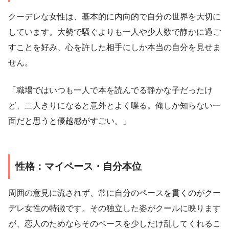
クーデレな女性は、基本的に内向的で自分の世界を大切に
しています。大勢で騒ぐよりも一人や少人数で静かに過ご
すことを好み、心を許した相手にしか本当の自分を見せま
せん。
「職場ではいつも一人で本を読んでる静かな子だったけ
ど、二人きりになると意外とよく喋る。俺しか知らない一
面だと思うと優越感がすごい。」
性格：マイペース・自分本位
周囲の意見に流されず、常に自分のペースを貫くのがクー
デレ女性の特徴です。その独立した姿がクールに映ります
が、恋人のためならそのペースを少しだけ乱してくれるこ