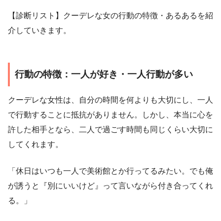
【診断リスト】クーデレな女の行動の特徴・あるあるを紹
介していきます。
行動の特徴：一人が好き・一人行動が多い
クーデレな女性は、自分の時間を何よりも大切にし、一人
で行動することに抵抗がありません。しかし、本当に心を
許した相手となら、二人で過ごす時間も同じくらい大切に
してくれます。
「休日はいつも一人で美術館とか行ってるみたい。でも俺
が誘うと『別にいいけど』って言いながら付き合ってくれ
る。」