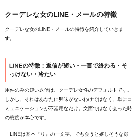
クーデレな女のLINE・メールの特徴
クーデレな女のLINE・メールの特徴を紹介していきま
す。
LINEの特徴：返信が短い・一言で終わる・そ
っけない・冷たい
用件のみの短い返信は、クーデレ女性のデフォルトです。
しかし、それはあなたに興味がないわけではなく、単にコ
ミュニケーションが不器用なだけ。文面ではなく会った時
の態度が本心です。
「LINEは基本『り』の一文字。でも会うと嬉しそうな顔