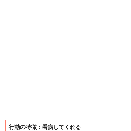
行動の特徴：看病してくれる