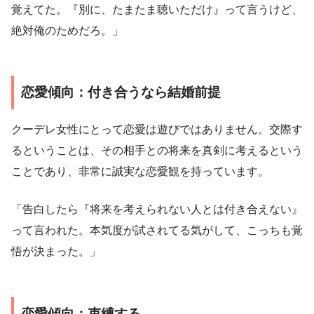
覚えてた。『別に、たまたま聴いただけ』って言うけど、
絶対俺のためだろ。」
恋愛傾向：付き合うなら結婚前提
クーデレ女性にとって恋愛は遊びではありません。交際す
るということは、その相手との将来を真剣に考えるという
ことであり、非常に誠実な恋愛観を持っています。
「告白したら『将来を考えられない人とは付き合えない』
って言われた。本気度が試されてる気がして、こっちも覚
悟が決まった。」
恋愛傾向：束縛する