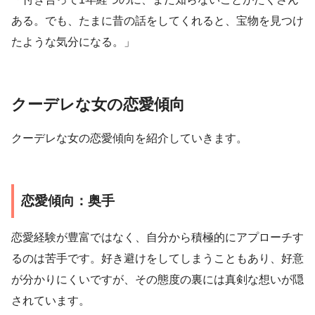
ある。でも、たまに昔の話をしてくれると、宝物を見つけ
たような気分になる。」
クーデレな女の恋愛傾向
クーデレな女の恋愛傾向を紹介していきます。
恋愛傾向：奥手
恋愛経験が豊富ではなく、自分から積極的にアプローチす
るのは苦手です。好き避けをしてしまうこともあり、好意
が分かりにくいですが、その態度の裏には真剣な想いが隠
されています。