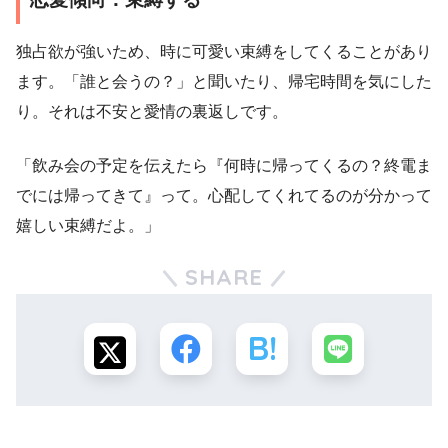
独占欲が強いため、時に可愛い束縛をしてくることがあり
ます。「誰と会うの？」と聞いたり、帰宅時間を気にした
り。それは不安と愛情の裏返しです。
「飲み会の予定を伝えたら『何時に帰ってくるの？終電ま
でには帰ってきて』って。心配してくれてるのが分かって
嬉しい束縛だよ。」
SHARE