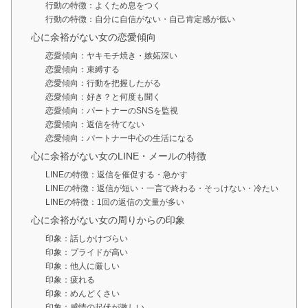
行動の特徴：よくため息をつく
行動の特徴：自分に自信がない・自己肯定感が低い
心に余裕がない女の恋愛傾向
恋愛傾向：ヤキモチ焼き・嫉妬深い
恋愛傾向：束縛する
恋愛傾向：行動を把握したがる
恋愛傾向：好き？と何度も聞く
恋愛傾向：パートナーのSNSを監視
恋愛傾向：返信を待てない
恋愛傾向：パートナー中心の生活になる
心に余裕がない女のLINE・メールの特徴
LINEの特徴：返信を催促する・急かす
LINEの特徴：返信が短い・一言で終わる・そっけない・冷たい
LINEの特徴：1回の返信の文量が多い
心に余裕がない女の周りからの印象
印象：話しかけづらい
印象：プライドが高い
印象：他人に厳しい
印象：疲れる
印象：めんどくさい
印象：感情の起伏が激しい