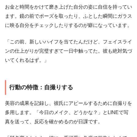
お金と時間をかけて磨き上げた自分の姿に自信を持ってい
ます。鏡の前でポーズを取ったり、ふとした瞬間にガラス
に映る自分をチェックしたりするのが癖になっています。
「この前、新しいハイフを当てたんだけど、フェイスライ
ンの仕上がりが完璧すぎて一日中触ってた。彼も絶対気づ
いてくれるはず。」
行動の特徴：自撮りする
美容の成果を記録し、彼氏にアピールするために自撮りを
多用します。「今日のメイク、どうかな？」とLINEで写
真を送って、反応を確かめるのが日課です。