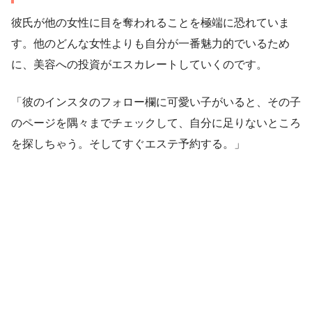
彼氏が他の女性に目を奪われることを極端に恐れていま
す。他のどんな女性よりも自分が一番魅力的でいるため
に、美容への投資がエスカレートしていくのです。
「彼のインスタのフォロー欄に可愛い子がいると、その子
のページを隅々までチェックして、自分に足りないところ
を探しちゃう。そしてすぐエステ予約する。」