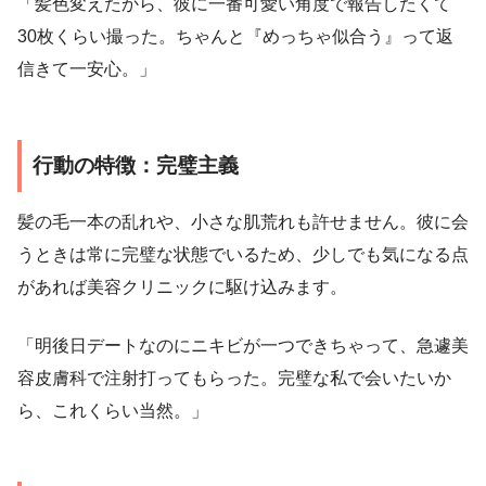
「髪色変えたから、彼に一番可愛い角度で報告したくて
30枚くらい撮った。ちゃんと『めっちゃ似合う』って返
信きて一安心。」
行動の特徴：完璧主義
髪の毛一本の乱れや、小さな肌荒れも許せません。彼に会
うときは常に完璧な状態でいるため、少しでも気になる点
があれば美容クリニックに駆け込みます。
「明後日デートなのにニキビが一つできちゃって、急遽美
容皮膚科で注射打ってもらった。完璧な私で会いたいか
ら、これくらい当然。」