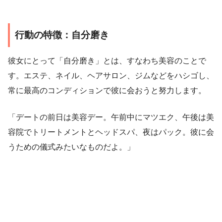
行動の特徴：自分磨き
彼女にとって「自分磨き」とは、すなわち美容のことで
す。エステ、ネイル、ヘアサロン、ジムなどをハシゴし、
常に最高のコンディションで彼に会おうと努力します。
「デートの前日は美容デー。午前中にマツエク、午後は美
容院でトリートメントとヘッドスパ、夜はパック。彼に会
うための儀式みたいなものだよ。」