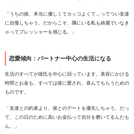
「うちの彼、本当に優しくてカッコよくて…ってつい友達
に自慢しちゃう。だからこそ、隣にいる私も綺麗でいなき
ゃってプレッシャーを感じる。」
恋愛傾向：パートナー中心の生活になる
生活のすべてが彼氏を中心に回っています。美容にかける
時間とお金も、すべては彼に愛され、喜んでもらうための
ものです。
「友達との約束より、彼とのデートを優先しちゃう。だっ
て、この日のために高いお金払って自分を磨いてるんだも
ん。」