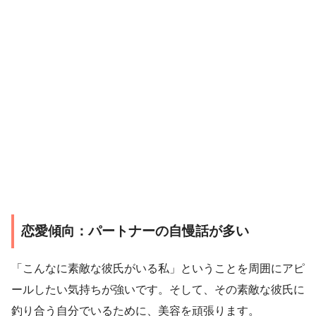
恋愛傾向：パートナーの自慢話が多い
「こんなに素敵な彼氏がいる私」ということを周囲にアピ
ールしたい気持ちが強いです。そして、その素敵な彼氏に
釣り合う自分でいるために、美容を頑張ります。