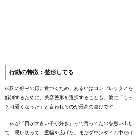
行動の特徴：整形してる
彼氏の好みの顔に近づくため、あるいはコンプレックスを
解消するために、美容整形を選択することも。彼に「もっ
と可愛くなった」と言われるのが最高の喜びです。
「彼が『目が大きい子が好き』って言ってたのを思い出し
て、思い切って二重幅を広げた。まだダウンタイム中だけ