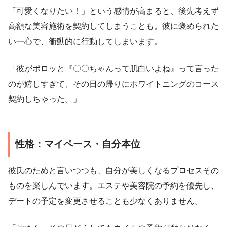
「可愛くなりたい！」という感情が高まると、後先考えず
高額な美容施術を契約してしまうことも。彼に褒められた
い一心で、衝動的に行動してしまいます。
「彼がポロッと『〇〇ちゃんって肌白いよね』って言った
のが嬉しすぎて、その日の帰りにホワイトニングのコース
契約しちゃった。」
性格：マイペース・自分本位
彼氏のためと言いつつも、自分が美しくなるプロセスその
ものを楽しんでいます。エステや美容院の予約を優先し、
デートの予定を変更させることも少なくありません。