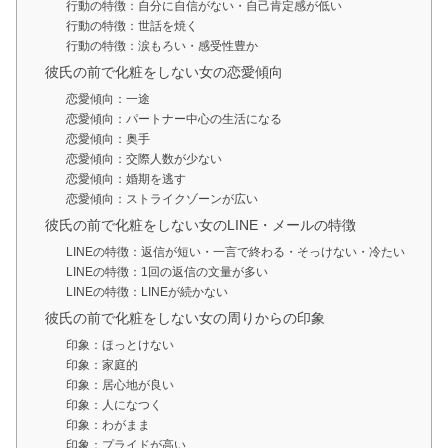
行動の特徴：自分に自信がない・自己肯定感が低い
行動の特徴：世話を焼く
行動の特徴：涙もろい・感受性豊か
彼氏の前で化粧をしない女の恋愛傾向
恋愛傾向：一途
恋愛傾向：パートナー中心の生活になる
恋愛傾向：奥手
恋愛傾向：交際人数が少ない
恋愛傾向：婚期を逃す
恋愛傾向：ストライクゾーンが広い
彼氏の前で化粧をしない女のLINE・メールの特徴
LINEの特徴：返信が短い・一言で終わる・そっけない・冷たい
LINEの特徴：1回の返信の文量が多い
LINEの特徴：LINEが続かない
彼氏の前で化粧をしない女の周りからの印象
印象：ほっとけない
印象：家庭的
印象：居心地が良い
印象：人になつく
印象：わがまま
印象：プライドが高い