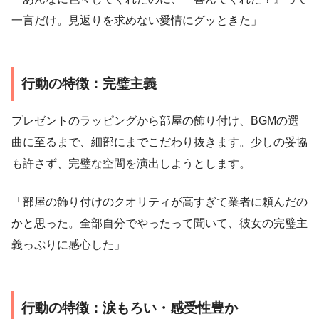
一言だけ。見返りを求めない愛情にグッときた」
行動の特徴：完璧主義
プレゼントのラッピングから部屋の飾り付け、BGMの選
曲に至るまで、細部にまでこだわり抜きます。少しの妥協
も許さず、完璧な空間を演出しようとします。
「部屋の飾り付けのクオリティが高すぎて業者に頼んだの
かと思った。全部自分でやったって聞いて、彼女の完璧主
義っぷりに感心した」
行動の特徴：涙もろい・感受性豊か