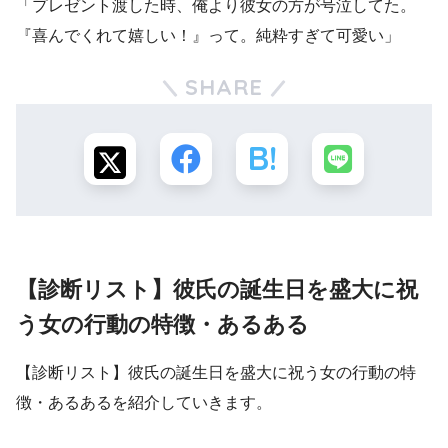
「プレゼント渡した時、俺より彼女の方が号泣してた。
『喜んでくれて嬉しい！』って。純粋すぎて可愛い」
SHARE
【診断リスト】彼氏の誕生日を盛大に祝
う女の行動の特徴・あるある
【診断リスト】彼氏の誕生日を盛大に祝う女の行動の特
徴・あるあるを紹介していきます。