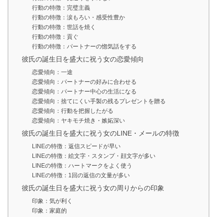
行動の特徴：完璧主義
行動の特徴：涙もろい・感受性豊か
行動の特徴：世話を焼く
行動の特徴：貢ぐ
行動の特徴：パートナーの惚気話をする
彼氏の誕生日を盛大に祝う女の恋愛傾向
恋愛傾向：一途
恋愛傾向：パートナーの好みに合わせる
恋愛傾向：パートナー中心の生活になる
恋愛傾向：捨てにくい手製の残るプレゼントを贈る
恋愛傾向：行動を把握したがる
恋愛傾向：ヤキモチ焼き・嫉妬深い
彼氏の誕生日を盛大に祝う女のLINE・メールの特徴
LINEの特徴：返信スピードが早い
LINEの特徴：絵文字・スタンプ・顔文字が多い
LINEの特徴：ハートマークをよく使う
LINEの特徴：1回の返信の文量が多い
彼氏の誕生日を盛大に祝う女の周りからの印象
印象：気が利く
印象：家庭的