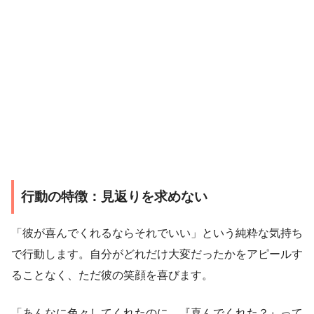
行動の特徴：見返りを求めない
「彼が喜んでくれるならそれでいい」という純粋な気持ち
で行動します。自分がどれだけ大変だったかをアピールす
ることなく、ただ彼の笑顔を喜びます。
「あんなに色々してくれたのに、『喜んでくれた？』って