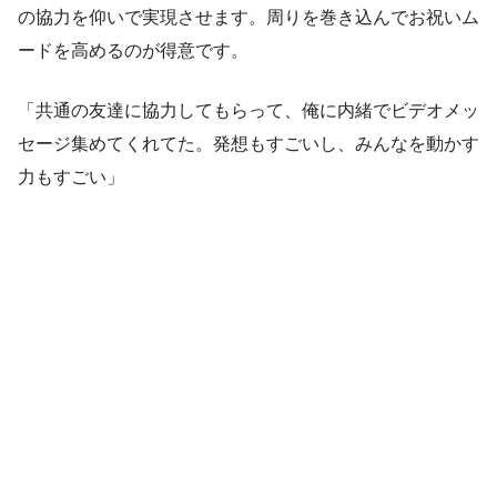
の協力を仰いで実現させます。周りを巻き込んでお祝いム
ードを高めるのが得意です。
「共通の友達に協力してもらって、俺に内緒でビデオメッ
セージ集めてくれてた。発想もすごいし、みんなを動かす
力もすごい」