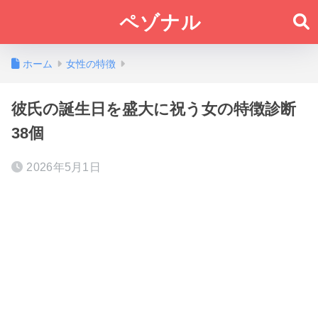
ペゾナル
ホーム
女性の特徴
彼氏の誕生日を盛大に祝う女の特徴診断
38個
2026年5月1日