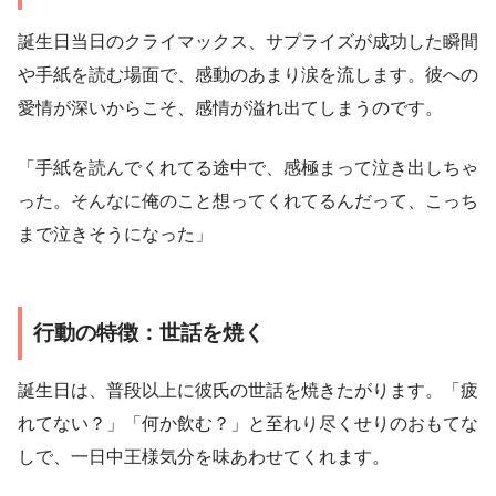
誕生日当日のクライマックス、サプライズが成功した瞬間
や手紙を読む場面で、感動のあまり涙を流します。彼への
愛情が深いからこそ、感情が溢れ出てしまうのです。
「手紙を読んでくれてる途中で、感極まって泣き出しちゃ
った。そんなに俺のこと想ってくれてるんだって、こっち
まで泣きそうになった」
行動の特徴：世話を焼く
誕生日は、普段以上に彼氏の世話を焼きたがります。「疲
れてない？」「何か飲む？」と至れり尽くせりのおもてな
しで、一日中王様気分を味あわせてくれます。