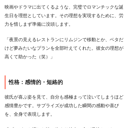
映画やドラマに出てくるような、完璧でロマンチックな誕
生日を理想としています。その理想を実現するために、労
力を惜しまず準備に没頭します。
「夜景の見えるレストランにリムジンで移動とか、ベタだ
けど夢みたいなプランを全部叶えてくれた。彼女の理想が
高くて助かった（笑）」
性格：感情的・短絡的
彼氏が喜ぶ姿を見て、自分も感極まって泣いてしまうほど
感情豊かです。サプライズが成功した瞬間の感動や喜び
を、全身で表現します。