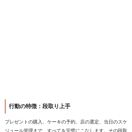
行動の特徴：段取り上手
プレゼントの購入、ケーキの予約、店の選定、当日のスケ
ジュール管理まで、すべてを完璧にこなします。その段取