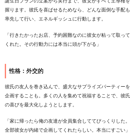
誕生日プランの立案から実行まで、彼女がすべて主導権を
握ります。彼氏を喜ばせるためなら、どんな面倒な手配も
率先して行い、エネルギッシュに行動します。
「行きたかったお店、予約困難なのに彼女が粘って取って
くれた。その行動力には本当に頭が下がる」
性格：外交的
彼氏の友人を巻き込んで、盛大なサプライズパーティーを
企画することも。多くの人を集めて祝福することで、彼氏
の喜びを最大化しようとします。
「家に帰ったら俺の友達が全員集合しててびっくりした。
全部彼女が内緒で企画してくれたらしい。本当にすごい」