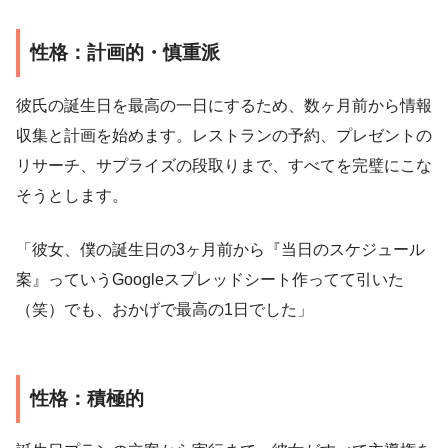
性格：計画的・慎重派
彼氏の誕生日を最高の一日にするため、数ヶ月前から情報
収集と計画を始めます。レストランの予約、プレゼントの
リサーチ、サプライズの段取りまで、すべてを完璧にこな
そうとします。
「彼女、僕の誕生日の3ヶ月前から『当日のスケジュール
案』っていうGoogleスプレッドシート作ってて引いた
（笑）でも、おかげで最高の1日でした」
性格：積極的