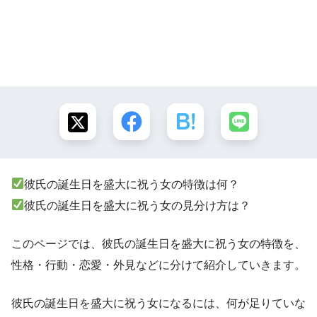
彼氏の誕生日を盛大に祝う女の特徴は何？
彼氏の誕生日を盛大に祝う女の見分け方は？
このページでは、彼氏の誕生日を盛大に祝う女の特徴を、
性格・行動・恋愛・外見などに分けて紹介していきます。
彼氏の誕生日を盛大に祝う女になるには、何が足りていな