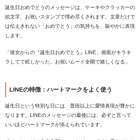
誕生日おめでとうのメッセージは、ケーキやクラッカーの
絵文字、お祝いスタンプで埋め尽くされます。文章だけで
は伝えきれない「おめでとう」の気持ちを、賑やかに表現
します。
「彼女からの『誕生日おめでとう』LINE、画面がキラキ
ラしてて眩しかった。お祝いムード全開で嬉しくなる」
LINEの特徴：ハートマークをよく使う
誕生日という特別な日には、普段以上に愛情表現が豊かに
なります。LINEのメッセージの最後には、必ずと言って
いいほどハートマークが添えられています。