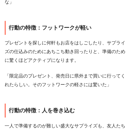
な」
行動の特徴：フットワークが軽い
プレゼントを探しに何軒もお店をはしごしたり、サプライ
ズの仕込みのためにあちこち動き回ったりと、準備のため
に驚くほどアクティブになります。
「限定品のプレゼント、発売日に県外まで買いに行ってく
れたらしい。そのフットワークの軽さには驚いた」
行動の特徴：人を巻き込む
一人で準備するのが難しい盛大なサプライズも、友人たち