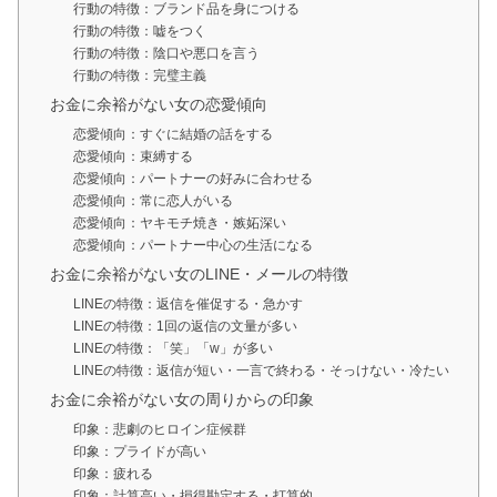
行動の特徴：ブランド品を身につける
行動の特徴：嘘をつく
行動の特徴：陰口や悪口を言う
行動の特徴：完璧主義
お金に余裕がない女の恋愛傾向
恋愛傾向：すぐに結婚の話をする
恋愛傾向：束縛する
恋愛傾向：パートナーの好みに合わせる
恋愛傾向：常に恋人がいる
恋愛傾向：ヤキモチ焼き・嫉妬深い
恋愛傾向：パートナー中心の生活になる
お金に余裕がない女のLINE・メールの特徴
LINEの特徴：返信を催促する・急かす
LINEの特徴：1回の返信の文量が多い
LINEの特徴：「笑」「w」が多い
LINEの特徴：返信が短い・一言で終わる・そっけない・冷たい
お金に余裕がない女の周りからの印象
印象：悲劇のヒロイン症候群
印象：プライドが高い
印象：疲れる
印象：計算高い・損得勘定する・打算的