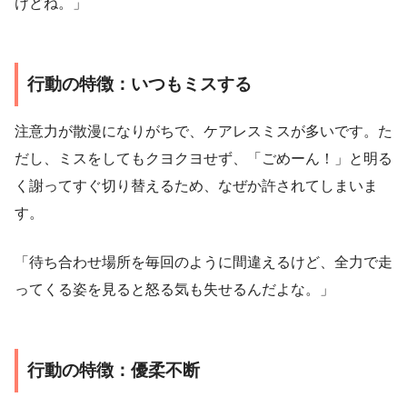
けどね。」
行動の特徴：いつもミスする
注意力が散漫になりがちで、ケアレスミスが多いです。た
だし、ミスをしてもクヨクヨせず、「ごめーん！」と明る
く謝ってすぐ切り替えるため、なぜか許されてしまいま
す。
「待ち合わせ場所を毎回のように間違えるけど、全力で走
ってくる姿を見ると怒る気も失せるんだよな。」
行動の特徴：優柔不断