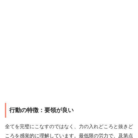
行動の特徴：要領が良い
全てを完璧にこなすのではなく、力の入れどころと抜きど
ころを感覚的に理解しています。最低限の労力で、及第点