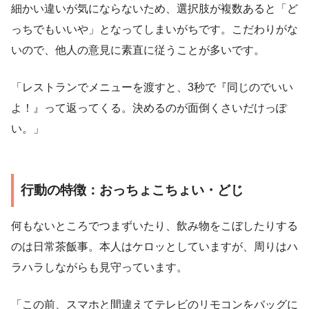
細かい違いが気にならないため、選択肢が複数あると「ど
っちでもいいや」となってしまいがちです。こだわりがな
いので、他人の意見に素直に従うことが多いです。
「レストランでメニューを渡すと、3秒で『同じのでいい
よ！』って返ってくる。決めるのが面倒くさいだけっぽ
い。」
行動の特徴：おっちょこちょい・どじ
何もないところでつまずいたり、飲み物をこぼしたりする
のは日常茶飯事。本人はケロッとしていますが、周りはハ
ラハラしながらも見守っています。
「この前、スマホと間違えてテレビのリモコンをバッグに