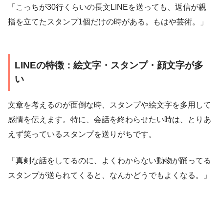
「こっちが30行くらいの長文LINEを送っても、返信が親
指を立てたスタンプ1個だけの時がある。もはや芸術。」
LINEの特徴：絵文字・スタンプ・顔文字が多
い
文章を考えるのが面倒な時、スタンプや絵文字を多用して
感情を伝えます。特に、会話を終わらせたい時は、とりあ
えず笑っているスタンプを送りがちです。
「真剣な話をしてるのに、よくわからない動物が踊ってる
スタンプが送られてくると、なんかどうでもよくなる。」