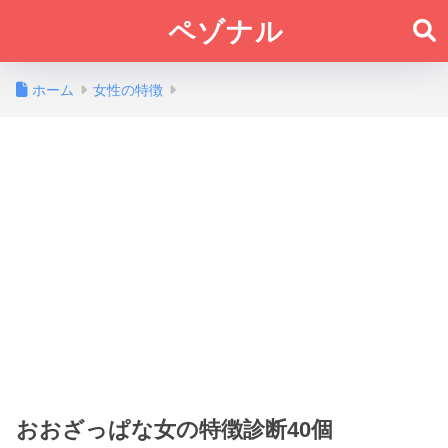
ペゾナル
ホーム
女性の特徴
おおざっぱな女の特徴診断40個