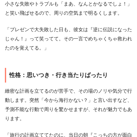
小さな失敗やトラブルも「まあ、なんとかなるでしょ！」
と笑い飛ばせるので、周りの空気まで明るくします。
「プレゼンで大失敗した日も、彼女は『逆に伝説になった
じゃん！』って笑ってて。その一言でめちゃくちゃ救われ
たのを覚えてる。」
性格：思いつき・行き当たりばったり
緻密な計画を立てるのが苦手で、その場のノリや気分で行
動します。突然「今から海行かない？」と言い出すなど、
予測不能な行動で周りを驚かせますが、それが魅力でもあ
ります。
「旅行の計画立ててたのに、当日の朝『こっちの方が面白