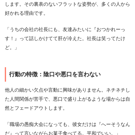
します。その裏表のないフラットな姿勢が、多くの人から
好かれる理由です。
「うちの会社の社長にも、友達みたいに『おつかれーっ
す！』って話しかけてて肝が冷えた。社長は笑ってたけ
ど。」
行動の特徴：陰口や悪口を言わない
他人の細かい欠点や言動に興味がありません。ネチネチし
た人間関係が苦手で、悪口で盛り上がるような場からは自
然とフェードアウトします。
「職場の愚痴大会になっても、彼女だけは『へーそうなん
だ』って言いながらお菓子食べてる。平和でいい。」