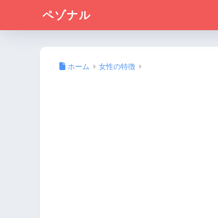
ペゾナル
ホーム
女性の特徴