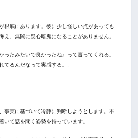
が根底にあります。彼に少し怪しい点があっても
考え、無闇に疑心暗鬼になることがありません。
かったみたいで良かったね』って言ってくれる。
れてるんだなって実感する。」
、事実に基づいて冷静に判断しようとします。不
着いて話を聞く姿勢を持っています。