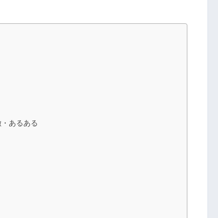
徴・あるある