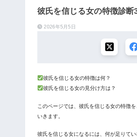
彼氏を信じる女の特徴診断3
2026年5月5日
彼氏を信じる女の特徴は何？
彼氏を信じる女の見分け方は？
このページでは、彼氏を信じる女の特徴を
いきます。
彼氏を信じる女になるには、何が足りてい