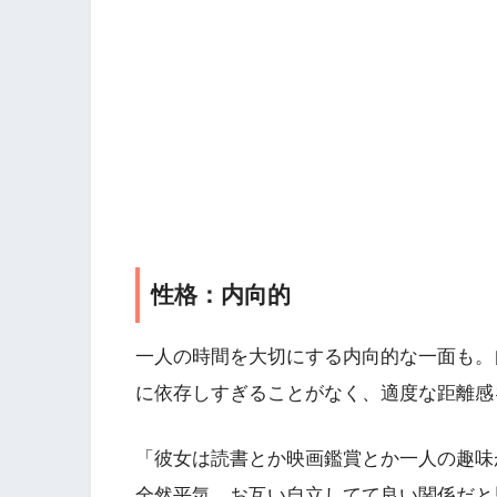
性格：内向的
一人の時間を大切にする内向的な一面も。
に依存しすぎることがなく、適度な距離感
「彼女は読書とか映画鑑賞とか一人の趣味
全然平気。お互い自立してて良い関係だと