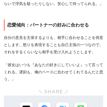
らいで浮気を疑ったりしない。安心して待ってられる。」
恋愛傾向：パートナーの好みに合わせる
自分の意見を主張するよりも、相手に合わせることを得意
とします。怒りを表現することも自己主張の一つなので、
それをするくらいなら相手を受け入れようとします。
「彼女はいつも『あなたの好きにしていいよ』って言って
くれる。遅刻も、俺のペースに合わせてくれてるんだと思
う。」
SHARE