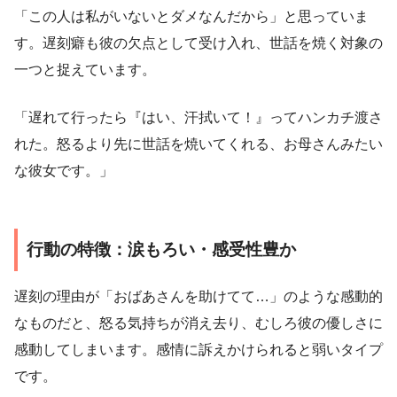
「この人は私がいないとダメなんだから」と思っていま
す。遅刻癖も彼の欠点として受け入れ、世話を焼く対象の
一つと捉えています。
「遅れて行ったら『はい、汗拭いて！』ってハンカチ渡さ
れた。怒るより先に世話を焼いてくれる、お母さんみたい
な彼女です。」
行動の特徴：涙もろい・感受性豊か
遅刻の理由が「おばあさんを助けてて…」のような感動的
なものだと、怒る気持ちが消え去り、むしろ彼の優しさに
感動してしまいます。感情に訴えかけられると弱いタイプ
です。