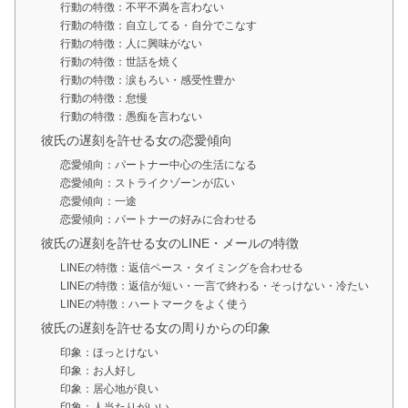
行動の特徴：不平不満を言わない
行動の特徴：自立してる・自分でこなす
行動の特徴：人に興味がない
行動の特徴：世話を焼く
行動の特徴：涙もろい・感受性豊か
行動の特徴：怠慢
行動の特徴：愚痴を言わない
彼氏の遅刻を許せる女の恋愛傾向
恋愛傾向：パートナー中心の生活になる
恋愛傾向：ストライクゾーンが広い
恋愛傾向：一途
恋愛傾向：パートナーの好みに合わせる
彼氏の遅刻を許せる女のLINE・メールの特徴
LINEの特徴：返信ペース・タイミングを合わせる
LINEの特徴：返信が短い・一言で終わる・そっけない・冷たい
LINEの特徴：ハートマークをよく使う
彼氏の遅刻を許せる女の周りからの印象
印象：ほっとけない
印象：お人好し
印象：居心地が良い
印象：人当たりがいい