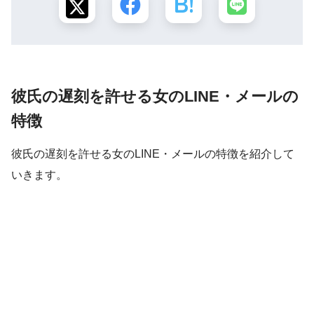
彼氏の遅刻を許せる女のLINE・メールの
特徴
彼氏の遅刻を許せる女のLINE・メールの特徴を紹介して
いきます。