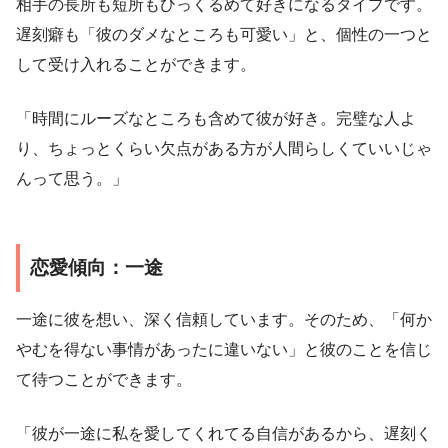
相手の長所も短所もひっくるめて好きになるタイプです。
遅刻癖も「彼のダメなところも可愛い」と、個性の一つと
して受け入れることができます。
「時間にルーズなところも含めて彼が好き。完璧な人よ
り、ちょっとくらい欠点がある方が人間らしくていいじゃ
んって思う。」
恋愛傾向：一途
一途に彼を想い、深く信頼しています。そのため、「何か
やむを得ない事情があったに違いない」と彼のことを信じ
て待つことができます。
「彼が一途に私を愛してくれてる自信があるから、遅刻く