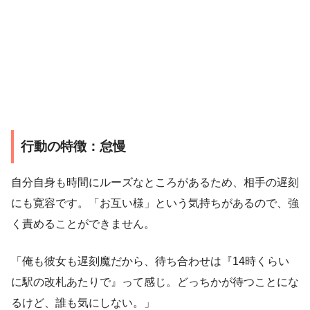
行動の特徴：怠慢
自分自身も時間にルーズなところがあるため、相手の遅刻
にも寛容です。「お互い様」という気持ちがあるので、強
く責めることができません。
「俺も彼女も遅刻魔だから、待ち合わせは『14時くらい
に駅の改札あたりで』って感じ。どっちかが待つことにな
るけど、誰も気にしない。」