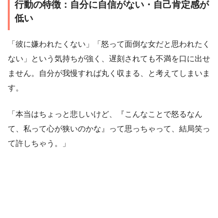
行動の特徴：自分に自信がない・自己肯定感が
低い
「彼に嫌われたくない」「怒って面倒な女だと思われたく
ない」という気持ちが強く、遅刻されても不満を口に出せ
ません。自分が我慢すれば丸く収まる、と考えてしまいま
す。
「本当はちょっと悲しいけど、『こんなことで怒るなん
て、私って心が狭いのかな』って思っちゃって、結局笑っ
て許しちゃう。」