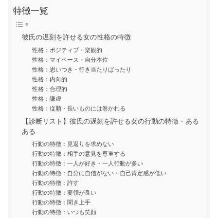
特徴一覧
彼氏の遅刻を許せる女の性格の特徴
性格：ポジティブ・楽観的
性格：マイペース・自分本位
性格：思いつき・行き当たりばったり
性格：内向的
性格：合理的
性格：謙虚
性格：従順・長いものには巻かれる
【診断リスト】彼氏の遅刻を許せる女の行動の特徴・ある
ある
行動の特徴：見返りを求めない
行動の特徴：相手の意見を尊重する
行動の特徴：一人が好き・一人行動が多い
行動の特徴：自分に自信がない・自己肯定感が低い
行動の特徴：許す
行動の特徴：要領が良い
行動の特徴：聞き上手
行動の特徴：いつも笑顔