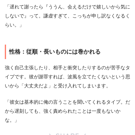
「遅れて謝ったら『ううん、会えるだけで嬉しいから気に
しないで』って。謙虚すぎて、こっちが申し訳なくなるく
らい。」
性格：従順・長いものには巻かれる
強く自己主張したり、相手と衝突したりするのが苦手なタ
イプです。彼が謝罪すれば、波風を立てたくないという思
いから「大丈夫だよ」と受け入れてしまいます。
「彼女は基本的に俺の言うことを聞いてくれるタイプ。だ
から遅刻しても、強く責められたことは一度もないか
な。」