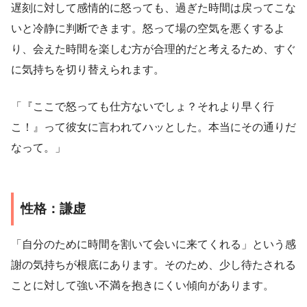
遅刻に対して感情的に怒っても、過ぎた時間は戻ってこな
いと冷静に判断できます。怒って場の空気を悪くするよ
り、会えた時間を楽しむ方が合理的だと考えるため、すぐ
に気持ちを切り替えられます。
「『ここで怒っても仕方ないでしょ？それより早く行
こ！』って彼女に言われてハッとした。本当にその通りだ
なって。」
性格：謙虚
「自分のために時間を割いて会いに来てくれる」という感
謝の気持ちが根底にあります。そのため、少し待たされる
ことに対して強い不満を抱きにくい傾向があります。