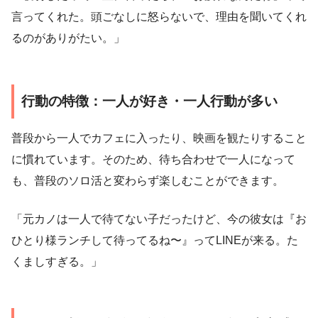
言ってくれた。頭ごなしに怒らないで、理由を聞いてくれ
るのがありがたい。」
行動の特徴：一人が好き・一人行動が多い
普段から一人でカフェに入ったり、映画を観たりすること
に慣れています。そのため、待ち合わせで一人になって
も、普段のソロ活と変わらず楽しむことができます。
「元カノは一人で待てない子だったけど、今の彼女は『お
ひとり様ランチして待ってるね〜』ってLINEが来る。た
くましすぎる。」