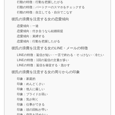
行動の特徴：行動を把握したがる
行動の特徴：パートナーのスマホをチェックする
行動の特徴：自立してる・自分でこなす
彼氏の浪費を注意する女の恋愛傾向
恋愛傾向：一途
恋愛傾向：付き合うなら結婚前提
恋愛傾向：束縛する
恋愛傾向：行動を把握したがる
彼氏の浪費を注意する女のLINE・メールの特徴
LINEの特徴：返信が短い・一言で終わる・そっけない・冷たい
LINEの特徴：1回の返信の文量が多い
LINEの特徴：返信を催促する・急かす
彼氏の浪費を注意する女の周りからの印象
印象：家庭的
印象：めんどくさい
印象：他人に厳しい
印象：プライドが高い
印象：気が利く
印象：仕事ができる
印象：頭の回転が早い
印象：空気を読めない